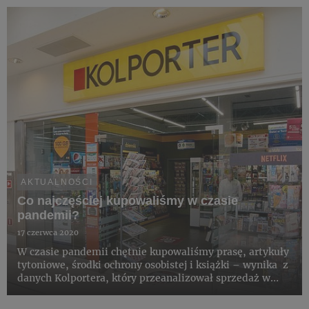
AKTUALNOŚCI
Co najczęściej kupowaliśmy w czasie
pandemii?
17 czerwca 2020
W czasie pandemii chętnie kupowaliśmy prasę, artykuły
tytoniowe, środki ochrony osobistej i książki – wynika z
danych Kolportera, który przeanalizował sprzedaż w
swojej sieci w okresie ostatnich 3 miesięcy.