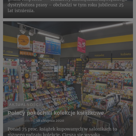
dystrybutora prasy – obchodzi w tym roku jubileusz 25
lat istnienia.
AKTUALNOŚCI
Polacy pokochali kolekcje książkowe
Dariusz Materek
18 sierpnia 2020
Ponad 75 proc. książek kupowanych w salonikach to
różnego rodzaju kolekcje. Cieszą się wysoką