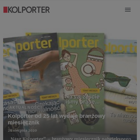
AKTUALNOŚCI
Kolporter od 25 lat wydaje branżowy
miesięcznik
26 sierpnia 2020
„Nasz Kolporter” – branżowy miesięcznik największego