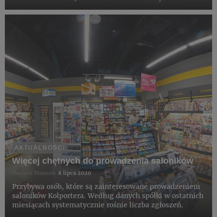
minivanami.
AKTUALNOŚCI
Więcej chętnych do prowadzenia saloników
Dariusz Materek
8 lipca 2020
Przybywa osób, które są zainteresowane prowadzeniem
saloników Kolportera. Według danych spółki w ostatnich
miesiącach systematycznie rośnie liczba zgłoszeń.