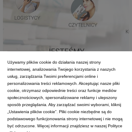
AKTUALNOŚCI
Kolporter dziękuje
Używamy plików cookie do działania naszej strony
internetowej, analizowania Twojego korzystania z naszych
23 kwietnia 2020
usług, zarządzania Twoimi preferencjami online i
Zarząd Kolportera i pracownicy wyrażają najgłębsze
uznanie oraz podziękowania dla wszystkich osób,
personalizowania treści reklamowych. Akceptując nasze pliki
zapewniających w tym wyjątkowo trudnym okresie
cookie, otrzymasz odpowiednie treści oraz funkcje mediów
stabilne funkcjonowanie rynku prasowego.
społecznościowych, spersonalizowane reklamy i ulepszony
sposób przeglądania. Aby zarządzać swoimi wyborami, kliknij
„Ustawienia plików cookie”. Pliki cookie niezbędne są do
podstawowego funkcjonowania strony internetowej i nie mogą
7
8
9
10
11
12
13
być odrzucone. Więcej informacji znajdziesz w naszej Polityce