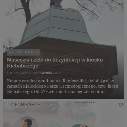
AKTUALNOŚCI
Maseczki i żele do dezynfekcji w kiosku
Kiebabczego
Dariusz Materek
27 kwietnia 2020
Kolporter udostępnił marce Regioszulki, działającej w
ramach Kieleckiego Parku Technologicznego, tzw. kiosk
Kiebabczego. Od 27 kwietnia firma będzie w nim
sprzedawać maseczki wielorazowego użytku oraz żele i
płyny do dezynfekcji.