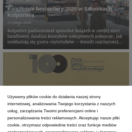
AKTUALNOŚCI
Książkowe bestsellery 2025 w Salonikach
Kolportera
12 lutego 2026
Kolporter podsumował sprzedaż książek w swojej sieci
handlowej. Analiza koszyków zakupowych pokazuje, jak
rozkładają się gusta czytelników – dorośli najchętniej
sięgają po mroczne historie, powieści historyczne,
książki obyczajowe, natomiast wśród dzieci królują
znane i ...
Używamy plików cookie do działania naszej strony
internetowej, analizowania Twojego korzystania z naszych
usług, zarządzania Twoimi preferencjami online i
personalizowania treści reklamowych. Akceptując nasze pliki
cookie, otrzymasz odpowiednie treści oraz funkcje mediów