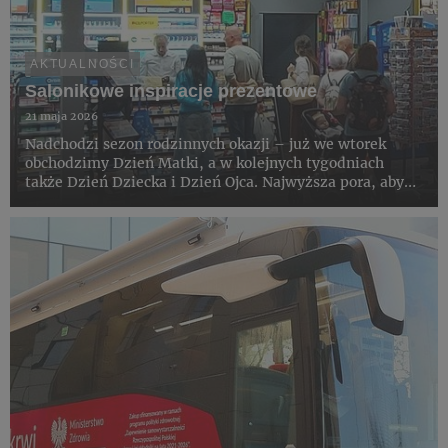
AKTUALNOŚCI
Salonikowe inspiracje prezentowe
21 maja 2026
Nadchodzi sezon rodzinnych okazji – już we wtorek
obchodzimy Dzień Matki, a w kolejnych tygodniach
także Dzień Dziecka i Dzień Ojca. Najwyższa pora, aby
rozejrzeć się za prezentami. Saloniki Kolportera
zachęcają klientów poszukujących inspiracji do
zapoznania się z szero...