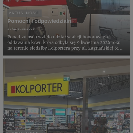
AKTUALNOŚCI
Pomocni i odpowiedzialni
13 kwietnia 2026
Ponad 20 osób wzięło udział w akcji honorowego
oddawania krwi, która odbyła się 9 kwietnia 2026 roku
na terenie siedziby Kolportera przy ul. Zagnańskiej 61 w
Kielcach. Wydarzenie zostało zorganizowane wspólnie z
Regionalnym Centrum Krwiodawstwa i Krwiolecznictwa
w Kielca...