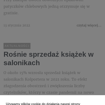
patyczków chlebowych jedną otrzymuje się w
gratisie.
13 stycznia 2022
czytaj więcej...
AKTUALNOŚCI
Rośnie sprzedaż książek w
salonikach
O około 15% wzrosła sprzedaż książek w
salonikach Kolportera w 2021 roku. To efekt
złagodzenia obostrzeń i zwiększenia liczby
czytelników, którzy w czasie pandemii na nowo
odkryli książki – twierdzą specjaliści z Kolportera.
Używamy plików cookie do działania naszej strony