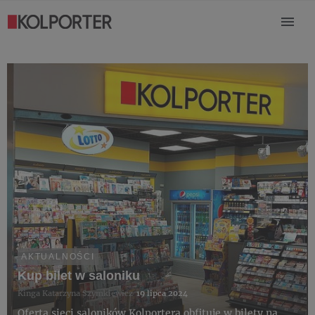
AKTUALNOŚCI
Kup bilet w saloniku
Kinga Katarzyna Szymkiewicz
19 lipca 2024
Oferta sieci saloników Kolportera obfituje w bilety na