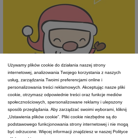
AKTUALNOŚCI
Świąteczna promocja w salonikach Kolportera
Używamy plików cookie do działania naszej strony
internetowej, analizowania Twojego korzystania z naszych
Kinga Katarzyna Szymkiewicz
28 listopada 2023
usług, zarządzania Twoimi preferencjami online i
Przez ponad miesiąc wybrane zabawki w ofercie
saloników Kolportera będą w promocyjnych cenach.
personalizowania treści reklamowych. Akceptując nasze pliki
Akcja rabatowa rozpoczęła się 20 listopada i potrwa do
cookie, otrzymasz odpowiednie treści oraz funkcje mediów
31 grudnia 2023 roku.
społecznościowych, spersonalizowane reklamy i ulepszony
sposób przeglądania. Aby zarządzać swoimi wyborami, kliknij
„Ustawienia plików cookie”. Pliki cookie niezbędne są do
podstawowego funkcjonowania strony internetowej i nie mogą
1
2
3
4
5
6
7
być odrzucone. Więcej informacji znajdziesz w naszej Polityce