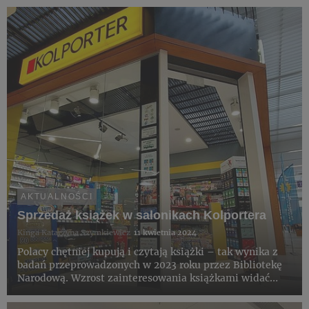
AKTUALNOŚCI
Sprzedaż książek w salonikach Kolportera
Kinga Katarzyna Szymkiewicz
11 kwietnia 2024
Polacy chętniej kupują i czytają książki – tak wynika z
badań przeprowadzonych w 2023 roku przez Bibliotekę
Narodową. Wzrost zainteresowania książkami widać
także w sieci saloników Kolportera.