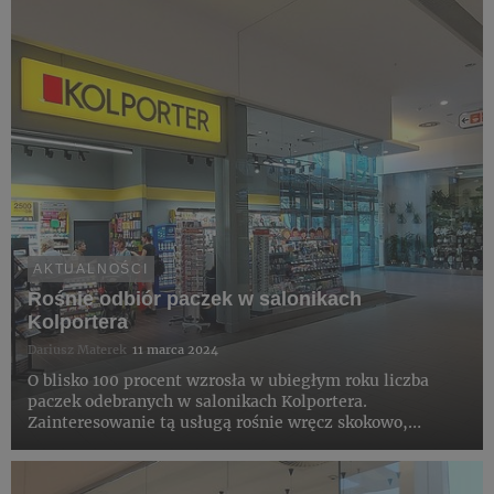
AKTUALNOŚCI
Rośnie odbiór paczek w salonikach
Kolportera
Dariusz Materek
11 marca 2024
O blisko 100 procent wzrosła w ubiegłym roku liczba
paczek odebranych w salonikach Kolportera.
Zainteresowanie tą usługą rośnie wręcz skokowo,
praktycznie od momentu jej wprowadzenia do sieci
Kolportera w 2020 r.