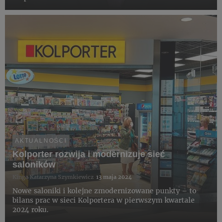
AKTUALNOŚCI
Kolporter rozwija i modernizuje sieć
saloników
Kinga Katarzyna Szymkiewicz
13 maja 2024
Nowe saloniki i kolejne zmodernizowane punkty – to
bilans prac w sieci Kolportera w pierwszym kwartale
2024 roku.