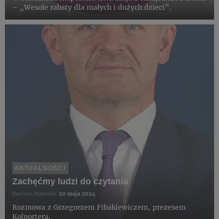
– „Wesołe rabaty dla małych i dużych dzieci”.
AKTUALNOŚCI
Zachęćmy ludzi do czytania
Dariusz Materek
20 maja 2024
Rozmowa z Grzegorzem Fibakiewiczem, prezesem
Kolportera.