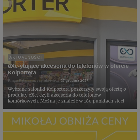
AKTUALNOŚCI
eXc-ytujące akcesoria do telefonów w ofercie
Kolportera
Kinga Katarzyna Szymkiewicz
27 grudnia 2023
Wybrane saloniki Kolportera poszerzyły swoją ofertę o
produkty eXc, czyli akcesoria do telefonów
komórkowych. Można je znaleźć w 180 punktach sieci.