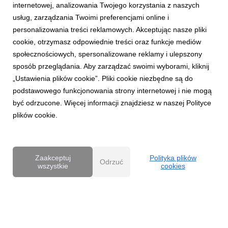
internetowej, analizowania Twojego korzystania z naszych
usług, zarządzania Twoimi preferencjami online i
personalizowania treści reklamowych. Akceptując nasze pliki
cookie, otrzymasz odpowiednie treści oraz funkcje mediów
społecznościowych, spersonalizowane reklamy i ulepszony
AKTUALNOŚCI
sposób przeglądania. Aby zarządzać swoimi wyborami, kliknij
Kolporter w „Złotej Dziesiątce”
„Ustawienia plików cookie”. Pliki cookie niezbędne są do
9 grudnia 2025
podstawowego funkcjonowania strony internetowej i nie mogą
Kolporter po raz kolejny znalazł się w gronie laureatów
być odrzucone. Więcej informacji znajdziesz w naszej Polityce
rankingu „Złota Setka”, wyróżniającego największe,
plików cookie.
najbardziej dynamiczne i najsilniejsze gospodarczo
przedsiębiorstwa regionu świętokrzyskiego. Nagroda
potwierdza stabilną pozycję spółki na rynku oraz jej
konsekwen...
Zaakceptuj
Polityka plików
Odrzuć
wszystkie
cookies
Powered by