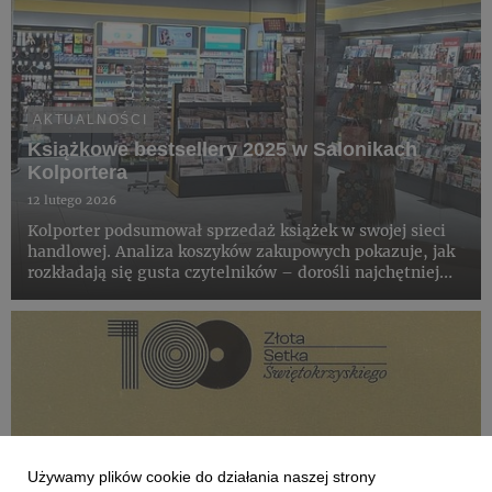
AKTUALNOŚCI
Książkowe bestsellery 2025 w Salonikach
Kolportera
12 lutego 2026
Kolporter podsumował sprzedaż książek w swojej sieci
handlowej. Analiza koszyków zakupowych pokazuje, jak
rozkładają się gusta czytelników – dorośli najchętniej
sięgają po mroczne historie, powieści historyczne,
książki obyczajowe, natomiast wśród dzieci królują
znane i ...
Używamy plików cookie do działania naszej strony