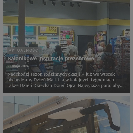
AKTUALNOŚCI
Salonikowe inspiracje prezentowe
21 maja 2026
Nadchodzi sezon rodzinnych okazji – już we wtorek
obchodzimy Dzień Matki, a w kolejnych tygodniach
także Dzień Dziecka i Dzień Ojca. Najwyższa pora, aby
rozejrzeć się za prezentami. Saloniki Kolportera
zachęcają klientów poszukujących inspiracji do
zapoznania się z szero...