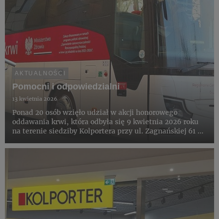
AKTUALNOŚCI
Pomocni i odpowiedzialni
13 kwietnia 2026
Ponad 20 osób wzięło udział w akcji honorowego
oddawania krwi, która odbyła się 9 kwietnia 2026 roku
na terenie siedziby Kolportera przy ul. Zagnańskiej 61 w
Kielcach. Wydarzenie zostało zorganizowane wspólnie z
Regionalnym Centrum Krwiodawstwa i Krwiolecznictwa
w Kielca...