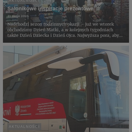
AKTUALNOŚCI
Salonikowe inspiracje prezentowe
21 maja 2026
Nadchodzi sezon rodzinnych okazji – już we wtorek
obchodzimy Dzień Matki, a w kolejnych tygodniach
także Dzień Dziecka i Dzień Ojca. Najwyższa pora, aby
rozejrzeć się za prezentami. Saloniki Kolportera
zachęcają klientów poszukujących inspiracji do
zapoznania się z szero...
AKTUALNOŚCI