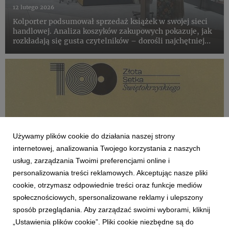
12 lutego 2026
Kolporter podsumował sprzedaż książek w swojej sieci
handlowej. Analiza koszyków zakupowych pokazuje, jak
rozkładają się gusta czytelników – dorośli najchętniej
sięgają po mroczne historie, powieści historyczne,
książki obyczajowe, natomiast wśród dzieci królują
znane i ...
Używamy plików cookie do działania naszej strony
internetowej, analizowania Twojego korzystania z naszych
usług, zarządzania Twoimi preferencjami online i
personalizowania treści reklamowych. Akceptując nasze pliki
cookie, otrzymasz odpowiednie treści oraz funkcje mediów
społecznościowych, spersonalizowane reklamy i ulepszony
AKTUALNOŚCI
sposób przeglądania. Aby zarządzać swoimi wyborami, kliknij
Kolporter w „Złotej Dziesiątce”
„Ustawienia plików cookie”. Pliki cookie niezbędne są do
9 grudnia 2025