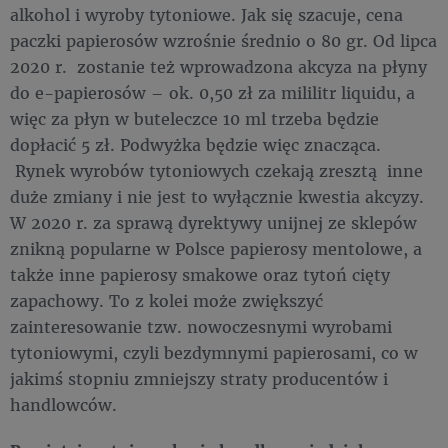
alkohol i wyroby tytoniowe. Jak się szacuje, cena
paczki papierosów wzrośnie średnio o 80 gr. Od lipca
2020 r. zostanie też wprowadzona akcyza na płyny
do e-papierosów – ok. 0,50 zł za mililitr liquidu, a
więc za płyn w buteleczce 10 ml trzeba będzie
dopłacić 5 zł. Podwyżka będzie więc znacząca.
Rynek wyrobów tytoniowych czekają zresztą inne
duże zmiany i nie jest to wyłącznie kwestia akcyzy.
W 2020 r. za sprawą dyrektywy unijnej ze sklepów
znikną popularne w Polsce papierosy mentolowe, a
także inne papierosy smakowe oraz tytoń cięty
zapachowy. To z kolei może zwiększyć
zainteresowanie tzw. nowoczesnymi wyrobami
tytoniowymi, czyli bezdymnymi papierosami, co w
jakimś stopniu zmniejszy straty producentów i
handlowców.