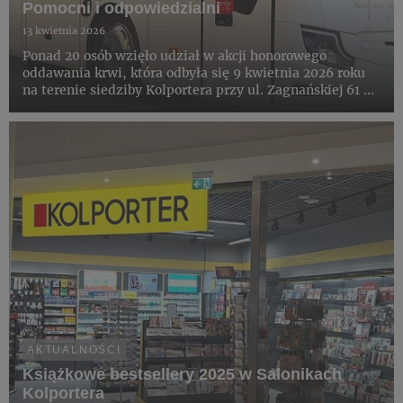
Pomocni i odpowiedzialni
13 kwietnia 2026
Ponad 20 osób wzięło udział w akcji honorowego
oddawania krwi, która odbyła się 9 kwietnia 2026 roku
na terenie siedziby Kolportera przy ul. Zagnańskiej 61 w
Kielcach. Wydarzenie zostało zorganizowane wspólnie z
Regionalnym Centrum Krwiodawstwa i Krwiolecznictwa
w Kielca...
AKTUALNOŚCI
Książkowe bestsellery 2025 w Salonikach
Kolportera