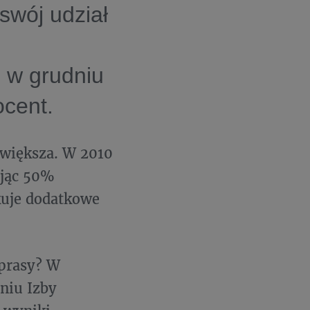
swój udział
 w grudniu
ocent.
 zwiększa. W 2010
ając 50%
kuje dodatkowe
 prasy? W
niu Izby