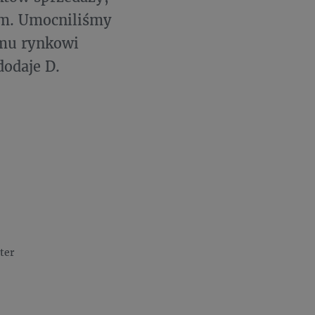
em. Umocniliśmy
emu rynkowi
dodaje D.
ter