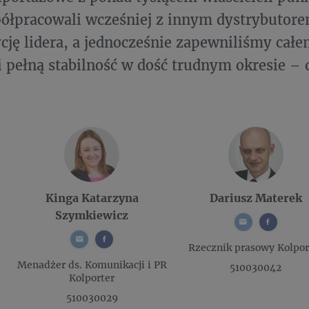
półpracowali wcześniej z innym dystrybutor
cję lidera, a jednocześnie zapewniliśmy cał
i pełną stabilność w dość trudnym okresie – 
Kinga Katarzyna
Dariusz Materek
Szymkiewicz
Rzecznik prasowy
Kolpor
Menadżer ds. Komunikacji i PR
510030042
Kolporter
510030029