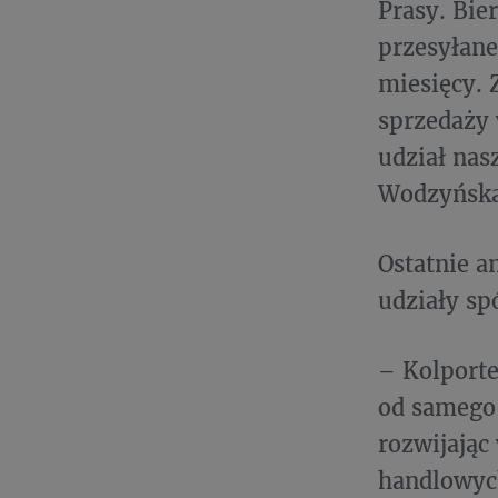
Prasy. Bie
przesyłane
miesięcy.
sprzedaży 
udział nas
Wodzyńska,
Ostatnie a
udziały sp
– Kolporte
od samego 
rozwijając
handlowych