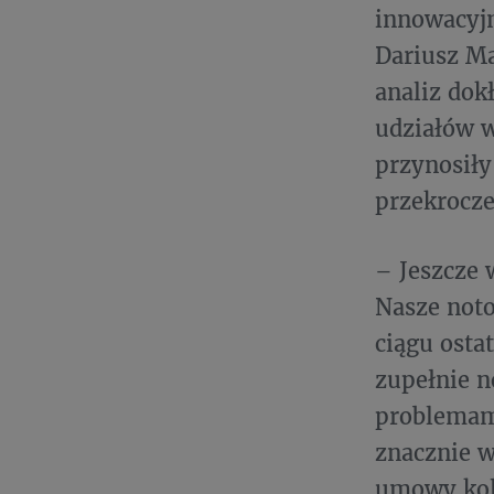
innowacyjn
Dariusz Ma
analiz dok
udziałów w
przynosiły
przekrocze
– Jeszcze 
Nasze noto
ciągu osta
zupełnie n
problemami
znacznie w
umowy kolp