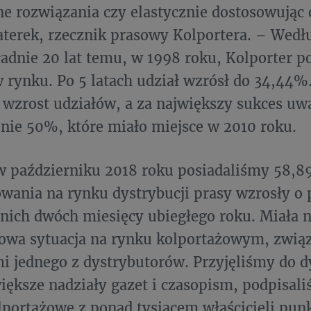
e rozwiązania czy elastycznie dostosowując
terek, rzecznik prasowy Kolportera. – Wedł
ładnie 20 lat temu, w 1998 roku, Kolporter 
 rynku. Po 5 latach udział wzrósł do 34,44%.
 wzrost udziałów, a za największy sukces u
nie 50%, które miało miejsce w 2010 roku.
w październiku 2018 roku posiadaliśmy 58,8
wania na rynku dystrybucji prasy wzrosły 
tnich dwóch miesięcy ubiegłego roku. Miała 
owa sytuacja na rynku kolportażowym, zwią
 jednego z dystrybutorów. Przyjęliśmy do d
iększe nadziały gazet i czasopism, podpisal
ortażowe z ponad tysiącem właścicieli pun