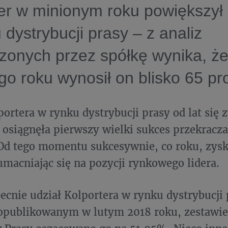
er w minionym roku powiększył 
 dystrybucji prasy – z analiz
onych przez spółkę wynika, że
go roku wynosił on blisko 65 pr
portera w rynku dystrybucji prasy od lat się
 osiągnęła pierwszy wielki sukces przekracz
Od tego momentu sukcesywnie, co roku, zys
umacniając się na pozycji rynkowego lidera.
obecnie udział Kolportera w rynku dystrybucji
 opublikowanym w lutym 2018 roku, zestawie