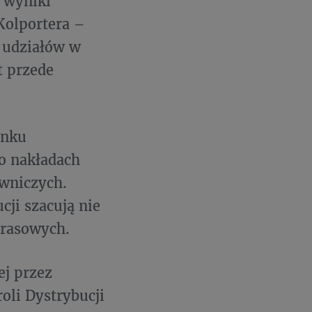
 wyniki
Kolportera –
 udziałów w
t przede
ynku
o nakładach
wniczych.
cji szacują nie
prasowych.
ej przez
oli Dystrybucji