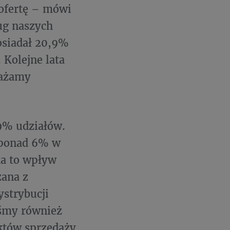
 ofertę – mówi
ug naszych
posiadał 20,9%
 Kolejne lata
ważamy
9% udziałów.
o ponad 6% w
na to wpływ
zana z
ystrybucji
iśmy również
któw sprzedaży,