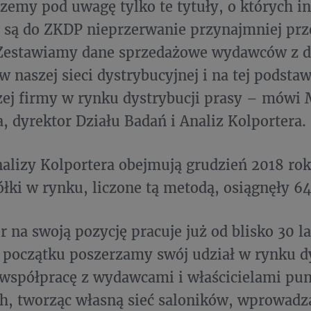
rzemy pod uwagę tylko te tytuły, o których i
 są do ZKDP nieprzerwanie przynajmniej prz
 Zestawiamy dane sprzedażowe wydawców z 
w naszej sieci dystrybucyjnej i na tej podsta
zej firmy w rynku dystrybucji prasy – mówi
 dyrektor Działu Badań i Analiz Kolportera.
nalizy Kolportera obejmują grudzień 2018 r
ółki w rynku, liczone tą metodą, osiągnęły 6
r na swoją pozycję pracuje już od blisko 30 la
początku poszerzamy swój udział w rynku dy
 współpracę z wydawcami i właścicielami pu
, tworząc własną sieć saloników, wprowadz