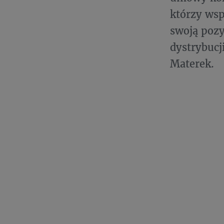
którzy ws
swoją pozy
dystrybucj
Materek.