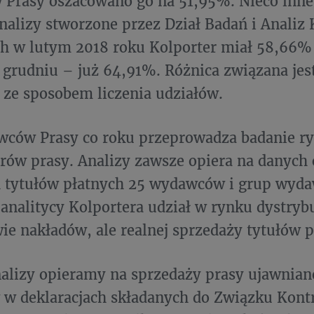
Prasy oszacowano go na 51,95%. Nieco inne
nalizy stworzone przez Dział Badań i Analiz 
ch w lutym 2018 roku Kolporter miał 58,66%
 grudniu – już 64,91%. Różnica związana jes
ze sposobem liczenia udziałów.
wców Prasy co roku przeprowadza badanie r
rów prasy. Analizy zawsze opiera na danych 
h tytułów płatnych 25 wydawców i grup wyda
analitycy Kolportera udział w rynku dystrybu
ie nakładów, ale realnej sprzedaży tytułów 
alizy opieramy na sprzedaży prasy ujawnian
 deklaracjach składanych do Związku Kontr