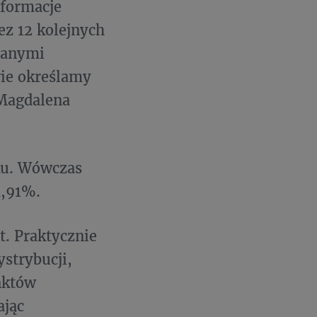
nformacje
ez 12 kolejnych
danymi
wie określamy
 Magdalena
oku. Wówczas
4,91%.
t. Praktycznie
strybucji,
nktów
ając