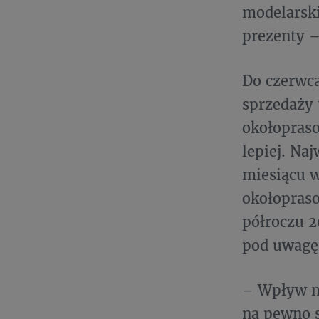
modelarski
prezenty –
Do czerwca
sprzedaży 
okołopraso
lepiej. Na
miesiącu w
okołopras
półroczu 2
pod uwagę 
– Wpływ na
na pewno 