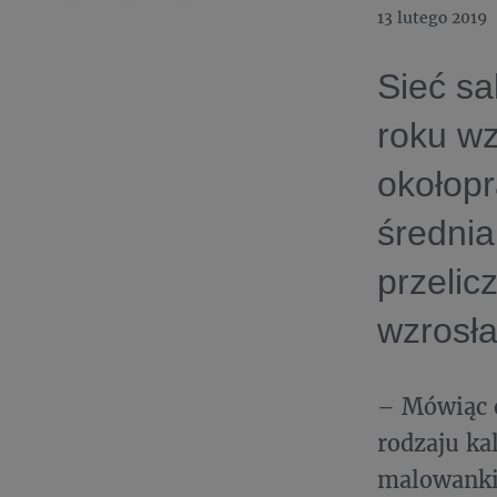
13 lutego 2019
Sieć sa
roku w
okołop
średnia
przelic
wzrosła
– Mówiąc 
rodzaju ka
malowanki,