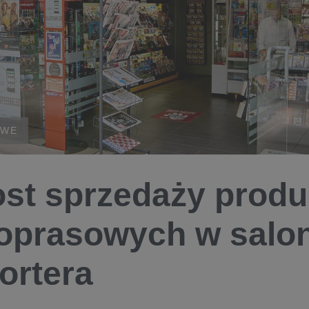
OWE
st sprzedaży prod
oprasowych w salo
ortera