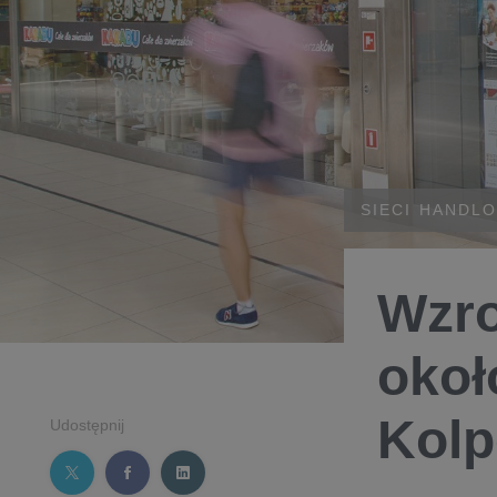
SIECI HANDL
Wzro
okoł
Kolp
Udostępnij