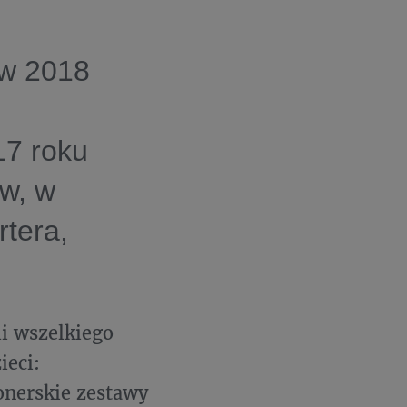
 w 2018
17 roku
ów, w
rtera,
i wszelkiego
ieci:
onerskie zestawy