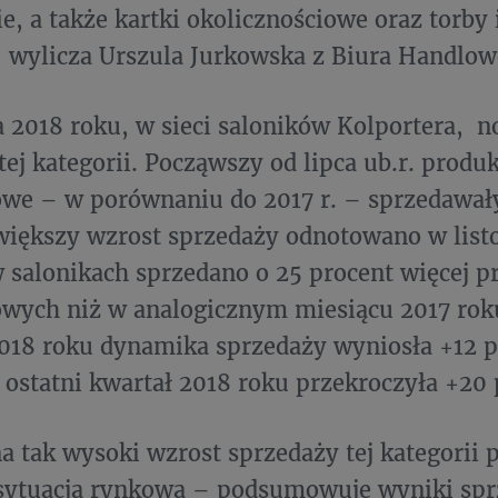
e, a także kartki okolicznościowe oraz torby
 wylicza Urszula Jurkowska z Biura Handlow
 2018 roku, w sieci saloników Kolportera, 
tej kategorii. Począwszy od lipca ub.r. produ
we – w porównaniu do 2017 r. – sprzedawały
jwiększy wzrost sprzedaży odnotowano w lis
 salonikach sprzedano o 25 procent więcej 
owych niż w analogicznym miesiącu 2017 ro
018 roku dynamika sprzedaży wyniosła +12 pr
ostatni kwartał 2018 roku przekroczyła +20 
 tak wysoki wzrost sprzedaży tej kategorii
sytuacja rynkowa – podsumowuje wyniki sp