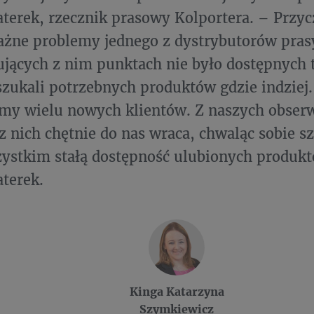
terek, rzecznik prasowy Kolportera. – Przycz
żne problemy jednego z dystrybutorów pras
jących z nim punktach nie było dostępnych 
 szukali potrzebnych produktów gdzie indziej
my wielu nowych klientów. Z naszych obserw
z nich chętnie do nas wraca, chwaląc sobie s
ystkim stałą dostępność ulubionych produk
terek.
Kinga Katarzyna
Szymkiewicz