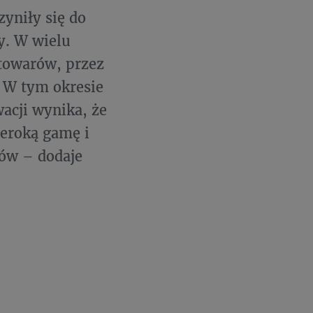
yniły się do
y. W wielu
towarów, przez
. W tym okresie
acji wynika, że
zeroką gamę i
tów – dodaje