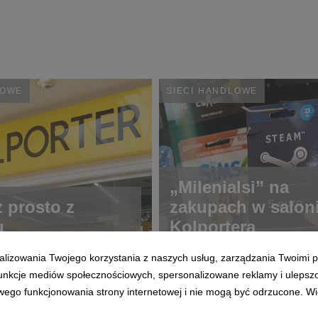
LOWE
SIECI HANDLOWE
„Milenialsi” na
 prosto z
zakupach w salon
u
Kolportera
alizowania Twojego korzystania z naszych usług, zarządzania Twoimi p
 funkcje mediów społecznościowych, spersonalizowane reklamy i ulepsz
wego funkcjonowania strony internetowej i nie mogą być odrzucone. Więc