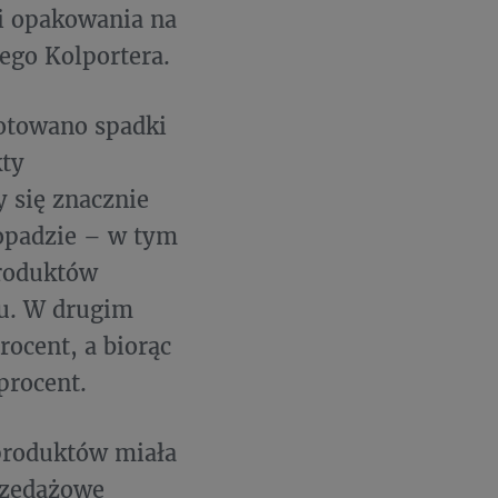
 i opakowania na
ego Kolportera.
notowano spadki
kty
 się znacznie
topadzie – w tym
produktów
ku. W drugim
ocent, a biorąc
procent.
 produktów miała
rzedażowe