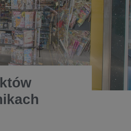
uktów
nikach