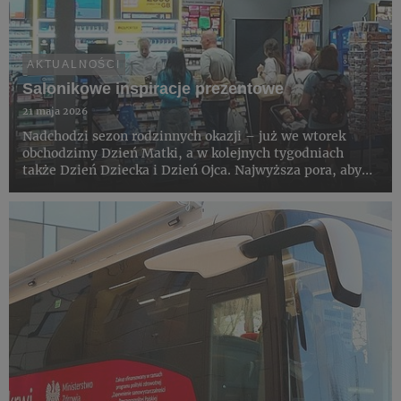
AKTUALNOŚCI
Salonikowe inspiracje prezentowe
21 maja 2026
Nadchodzi sezon rodzinnych okazji – już we wtorek
obchodzimy Dzień Matki, a w kolejnych tygodniach
także Dzień Dziecka i Dzień Ojca. Najwyższa pora, aby
rozejrzeć się za prezentami. Saloniki Kolportera
zachęcają klientów poszukujących inspiracji do
zapoznania się z szero...