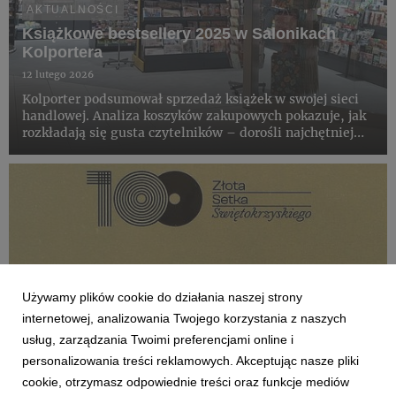
AKTUALNOŚCI
Książkowe bestsellery 2025 w Salonikach
Kolportera
12 lutego 2026
Kolporter podsumował sprzedaż książek w swojej sieci
handlowej. Analiza koszyków zakupowych pokazuje, jak
rozkładają się gusta czytelników – dorośli najchętniej
sięgają po mroczne historie, powieści historyczne,
książki obyczajowe, natomiast wśród dzieci królują
znane i ...
Używamy plików cookie do działania naszej strony
internetowej, analizowania Twojego korzystania z naszych
usług, zarządzania Twoimi preferencjami online i
personalizowania treści reklamowych. Akceptując nasze pliki
cookie, otrzymasz odpowiednie treści oraz funkcje mediów