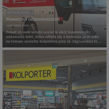
AKTUALNOŚCI
Pomocni i odpowiedzialni
13 kwietnia 2026
Ponad 20 osób wzięło udział w akcji honorowego
oddawania krwi, która odbyła się 9 kwietnia 2026 roku
na terenie siedziby Kolportera przy ul. Zagnańskiej 61 w
Kielcach. Wydarzenie zostało zorganizowane wspólnie z
Regionalnym Centrum Krwiodawstwa i Krwiolecznictwa
w Kielca...