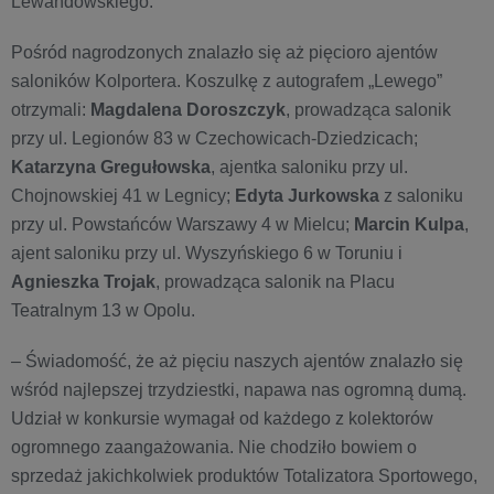
Lewandowskiego.
Pośród nagrodzonych znalazło się aż pięcioro ajentów
saloników Kolportera. Koszulkę z autografem „Lewego”
otrzymali:
Magdalena Doroszczyk
, prowadząca salonik
przy ul. Legionów 83 w Czechowicach-Dziedzicach;
Katarzyna Gregułowska
, ajentka saloniku przy ul.
Chojnowskiej 41 w Legnicy;
Edyta Jurkowska
z saloniku
przy ul. Powstańców Warszawy 4 w Mielcu;
Marcin Kulpa
,
ajent saloniku przy ul. Wyszyńskiego 6 w Toruniu i
Agnieszka Trojak
, prowadząca salonik na Placu
Teatralnym 13 w Opolu.
– Świadomość, że aż pięciu naszych ajentów znalazło się
wśród najlepszej trzydziestki, napawa nas ogromną dumą.
Udział w konkursie wymagał od każdego z kolektorów
ogromnego zaangażowania. Nie chodziło bowiem o
sprzedaż jakichkolwiek produktów Totalizatora Sportowego,