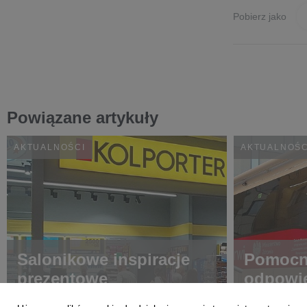
Pobierz jako
Powiązane artykuły
AKTUALNOŚCI
AKTUALNOŚC
Salonikowe inspiracje
Pomocni
prezentowe
odpowie