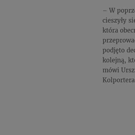
– W poprze
cieszyły s
która obec
przeprowad
podjęto de
kolejną, k
mówi Urszu
Kolportera