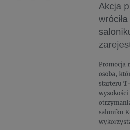
Akcja p
wróciła
saloniku
zarejes
Promocja r
osoba, któ
starteru 
wysokości 
otrzymania
saloniku K
wykorzysta