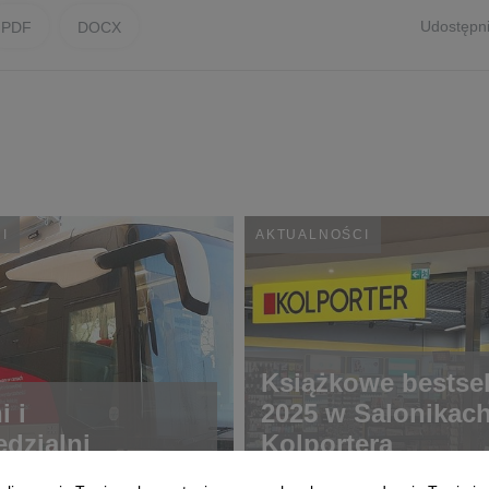
Udostępni
PDF
DOCX
I
AKTUALNOŚCI
Książkowe bestsel
 i
2025 w Salonikac
dzialni
Kolportera