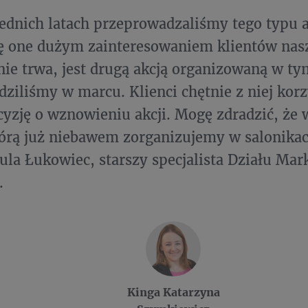
dnich latach przeprowadzaliśmy tego typu a
ię one dużym zainteresowaniem klientów nasze
nie trwa, jest drugą akcją organizowaną w ty
ziliśmy w marcu. Klienci chętnie z niej korzy
cyzję o wznowieniu akcji. Mogę zdradzić, ż
tórą już niebawem zorganizujemy w salonika
la Łukowiec, starszy specjalista Działu Mar
.
Kinga Katarzyna