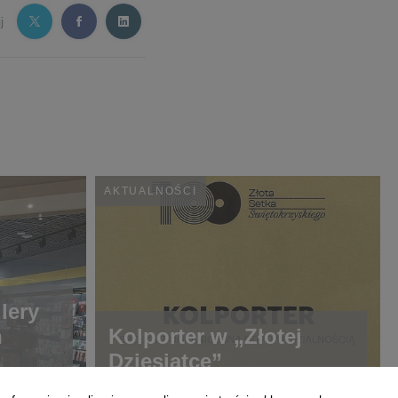
j
AKTUALNOŚCI
lery
h
Kolporter w „Złotej
Dziesiątce”