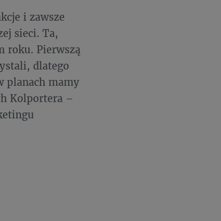
kcje i zawsze
j sieci. Ta,
m roku. Pierwszą
stali, dlatego
e w planach mamy
ch Kolportera –
ketingu