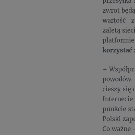
przesyłka 
zwrot będą
wartość z
zaletą siec
platformie
korzystać 
– Współpra
powodów. 
cieszy się
Internecie
punkcie st
Polski zap
Co ważne –