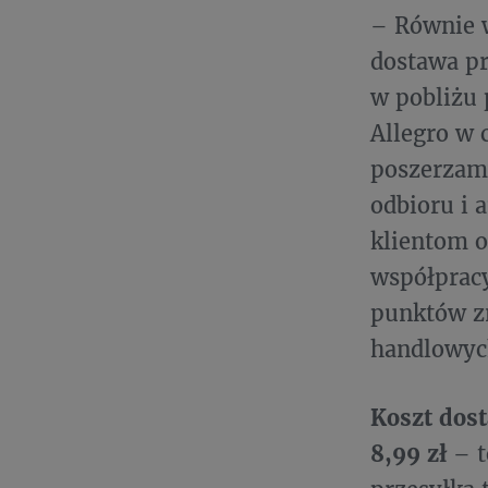
– Równie 
dostawa pr
w pobliżu 
Allegro w 
poszerzamy
odbioru i
klientom o
współprac
punktów zn
handlowy
Koszt dost
8,99 zł
– t