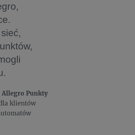
egro,
ce.
sieć,
unktów,
mogli
u.
 Allegro Punkty
la klientów
 automatów