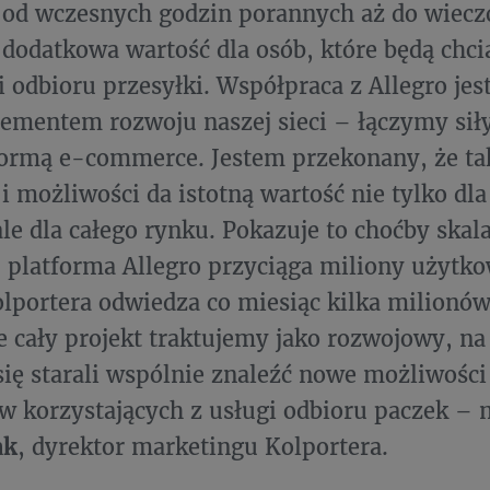
 od wczesnych godzin porannych aż do wieczo
dodatkowa wartość dla osób, które będą chcia
 odbioru przesyłki. Współpraca z Allegro jest
mentem rozwoju naszej sieci – łączymy siły
formą e-commerce. Jestem przekonany, że ta
 i możliwości da istotną wartość nie tylko dl
ale dla całego rynku. Pokazuje to choćby skala
 platforma Allegro przyciąga miliony użytk
olportera odwiedza co miesiąc kilka milionów
 cały projekt traktujemy jako rozwojowy, n
ię starali wspólnie znaleźć nowe możliwości
ów korzystających z usługi odbioru paczek –
ak
, dyrektor marketingu Kolportera.