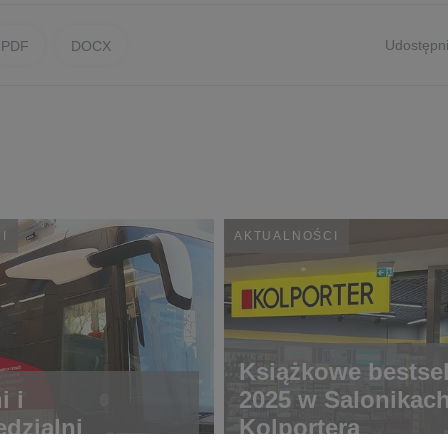
Udostępni
PDF
DOCX
I
AKTUALNOŚCI
Książkowe bestsel
 i
2025 w Salonikac
dzialni
Kolportera