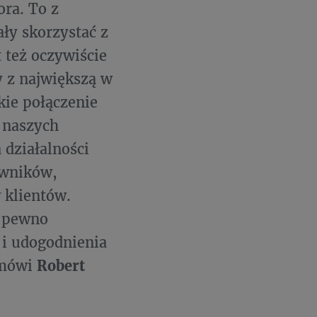
ra. To z
ły skorzystać z
 też oczywiście
 z największą w
kie połączenie
a naszych
 działalności
owników,
 klientów.
a pewno
 i udogodnienia
 mówi
Robert