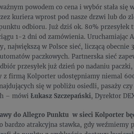
ważnym powodem co cena i wybór stała się w
zez kuriera wprost pod nasze drzwi lub do z
punktu odbioru. Już dziś ok. 80% przesyłek tr
ciągu 1-2 dni od zamówienia. Uruchamiając A
, największą w Polsce sieć, liczącą obecnie 
 automatów paczkowych. Partnerska sieć zap
dbiór przesyłek już dzień po nadaniu paczki, 
y z firmą Kolporter udostępniamy niemal 6
ajdujących się w pobliżu osiedli, pasaży czy 
ch – mówi
Łukasz Szczepański
, Dyrektor DEX
awy do Allegro Punktu w sieci Kolporter bę
o bardzo atrakcyjna stawka, gdy weźmiemy 