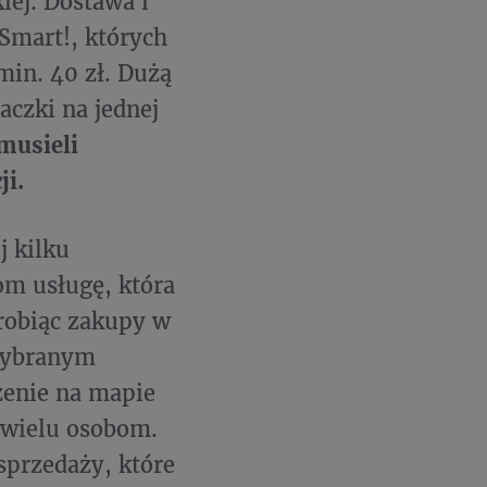
iej. Dostawa i
Smart!, których
in. 40 zł. Dużą
aczki na jednej
musieli
ji.
j kilku
m usługę, która
robiąc zakupy w
 wybranym
ożenie na mapie
 wielu osobom.
sprzedaży, które