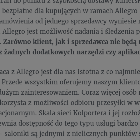
trafi do punktu z szybkością dostawy kuriersk
 bezpłatne dla kupujących w ramach Allegro 
amówienia od jednego sprzedawcy wyniesie m
i Allegro jest możliwość nadania i śledzenia p
.
Zarówno klient, jak i sprzedawca nie będą 
z żadnych dodatkowych narzędzi czy aplikac
ca z Allegro jest dla nas istotna z co najmnie
Przede wszystkim oferujemy naszym kliento
 dużym zainteresowaniem. Coraz więcej osób 
 korzysta z możliwości odbioru przesyłki w
acjonarnym. Skala sieci Kolportera i jej rozł
ewnia dostępność do tego typu usługi bardzo
 saloniki są jednymi z nielicznych punktów 