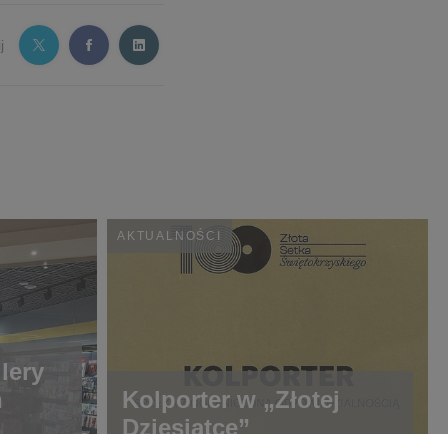
j
AKTUALNOŚCI
lery
h
Kolporter w „Złotej
Dziesiątce”