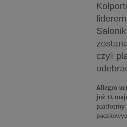
Kolport
liderem
Salonik
zostan
czyli p
odebrać
Allegro u
już 12 maj
platformy 
paczkowyc