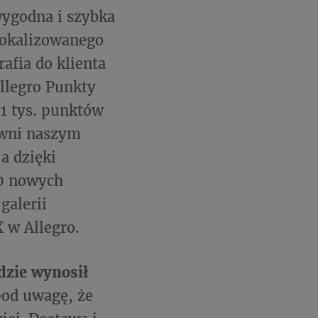
ygodna i szybka
lokalizowanego
afia do klienta
llegro Punkty
31 tys. punktów
ewni naszym
a dzięki
00 nowych
galerii
 w Allegro.
dzie wynosił
pod uwagę, że