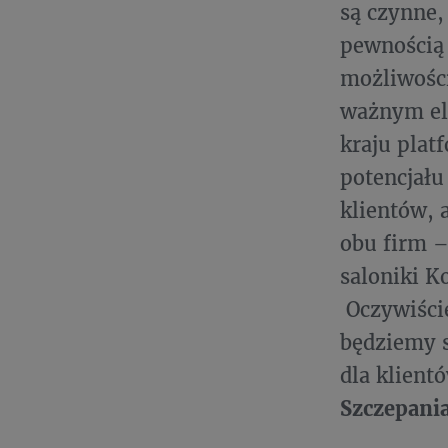
są czynne,
pewnością 
możliwości
ważnym ele
kraju plat
potencjału
klientów, 
obu firm –
saloniki K
Oczywiście
będziemy s
dla klient
Szczepani