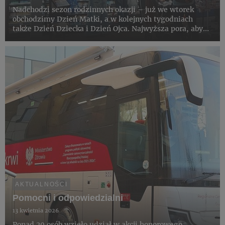
Nadchodzi sezon rodzinnych okazji – już we wtorek
obchodzimy Dzień Matki, a w kolejnych tygodniach
także Dzień Dziecka i Dzień Ojca. Najwyższa pora, aby
rozejrzeć się za prezentami. Saloniki Kolportera
zachęcają klientów poszukujących inspiracji do
zapoznania się z szero...
AKTUALNOŚCI
Pomocni i odpowiedzialni
13 kwietnia 2026
Ponad 20 osób wzięło udział w akcji honorowego