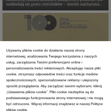
rozkładają się gusta czytelników – dorośli najchętniej
sięgają po mroczne historie, powieści historyczne,
książki obyczajowe, natomiast wśród dzieci królują
znane i ...
Używamy plików cookie do działania naszej strony
internetowej, analizowania Twojego korzystania z naszych
usług, zarządzania Twoimi preferencjami online i
personalizowania treści reklamowych. Akceptując nasze pliki
cookie, otrzymasz odpowiednie treści oraz funkcje mediów
społecznościowych, spersonalizowane reklamy i ulepszony
AKTUALNOŚCI
sposób przeglądania. Aby zarządzać swoimi wyborami, kliknij
Kolporter w „Złotej Dziesiątce”
„Ustawienia plików cookie”. Pliki cookie niezbędne są do
9 grudnia 2025
podstawowego funkcjonowania strony internetowej i nie mogą
Kolporter po raz kolejny znalazł się w gronie laureatów
być odrzucone. Więcej informacji znajdziesz w naszej Polityce
rankingu „Złota Setka”, wyróżniającego największe,
plików cookie.
najbardziej dynamiczne i najsilniejsze gospodarczo