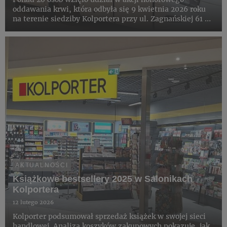
oddawania krwi, która odbyła się 9 kwietnia 2026 roku
na terenie siedziby Kolportera przy ul. Zagnańskiej 61 w
Kielcach. Wydarzenie zostało zorganizowane wspólnie z
Regionalnym Centrum Krwiodawstwa i Krwiolecznictwa
w Kielca...
AKTUALNOŚCI
Książkowe bestsellery 2025 w Salonikach
Kolportera
12 lutego 2026
Kolporter podsumował sprzedaż książek w swojej sieci
handlowej. Analiza koszyków zakupowych pokazuje, jak