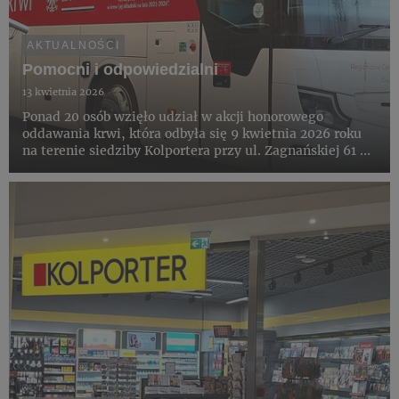
AKTUALNOŚCI
Pomocni i odpowiedzialni
13 kwietnia 2026
Ponad 20 osób wzięło udział w akcji honorowego
oddawania krwi, która odbyła się 9 kwietnia 2026 roku
na terenie siedziby Kolportera przy ul. Zagnańskiej 61 w
Kielcach. Wydarzenie zostało zorganizowane wspólnie z
Regionalnym Centrum Krwiodawstwa i Krwiolecznictwa
w Kielca...