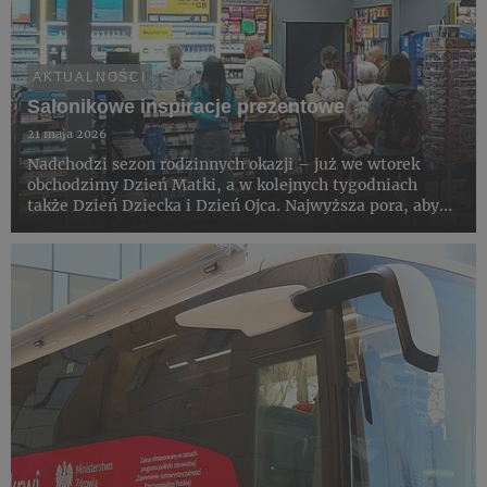
AKTUALNOŚCI
Salonikowe inspiracje prezentowe
21 maja 2026
Nadchodzi sezon rodzinnych okazji – już we wtorek
obchodzimy Dzień Matki, a w kolejnych tygodniach
także Dzień Dziecka i Dzień Ojca. Najwyższa pora, aby
rozejrzeć się za prezentami. Saloniki Kolportera
zachęcają klientów poszukujących inspiracji do
zapoznania się z szero...