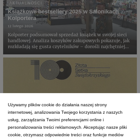
AKTUALNOŚCI
Książkowe bestsellery 2025 w Salonikach
Kolportera
12 lutego 2026
Kolporter podsumował sprzedaż książek w swojej sieci
handlowej. Analiza koszyków zakupowych pokazuje, jak
rozkładają się gusta czytelników – dorośli najchętniej
sięgają po mroczne historie, powieści historyczne,
książki obyczajowe, natomiast wśród dzieci królują
znane i ...
Używamy plików cookie do działania naszej strony
internetowej, analizowania Twojego korzystania z naszych
usług, zarządzania Twoimi preferencjami online i
personalizowania treści reklamowych. Akceptując nasze pliki
cookie, otrzymasz odpowiednie treści oraz funkcje mediów