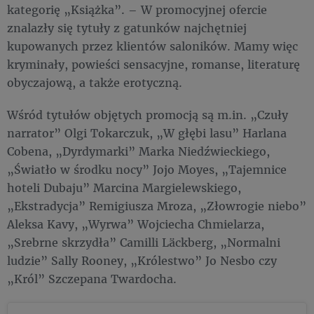
kategorię „Książka”. – W promocyjnej ofercie
znalazły się tytuły z gatunków najchętniej
kupowanych przez klientów saloników. Mamy więc
kryminały, powieści sensacyjne, romanse, literaturę
obyczajową, a także erotyczną.
Wśród tytułów objętych promocją są m.in. „Czuły
narrator” Olgi Tokarczuk, „W głębi lasu” Harlana
Cobena, „Dyrdymarki” Marka Niedźwieckiego,
„Światło w środku nocy” Jojo Moyes, „Tajemnice
hoteli Dubaju” Marcina Margielewskiego,
„Ekstradycja” Remigiusza Mroza, „Złowrogie niebo”
Aleksa Kavy, „Wyrwa” Wojciecha Chmielarza,
„Srebrne skrzydła” Camilli Läckberg, „Normalni
ludzie” Sally Rooney, „Królestwo” Jo Nesbo czy
„Król” Szczepana Twardocha.